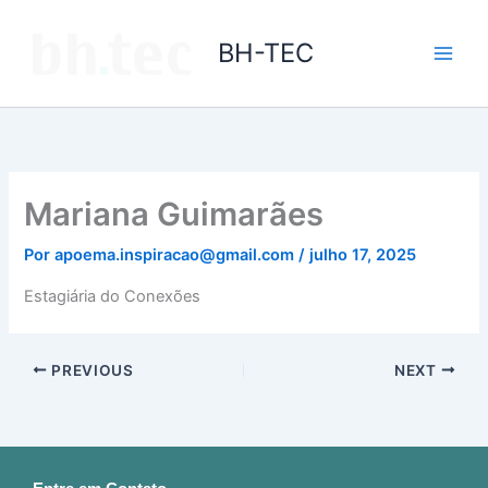
Ir
para
BH-TEC
o
conteúdo
Mariana Guimarães
Por
apoema.inspiracao@gmail.com
/
julho 17, 2025
Estagiária do Conexões
PREVIOUS
NEXT