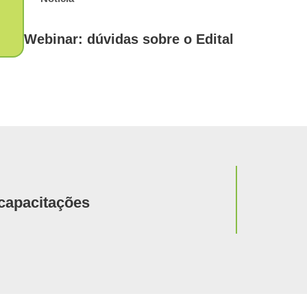
Webinar: dúvidas sobre o Edital
Notícia
 capacitações
BH-TEC s
sustenta