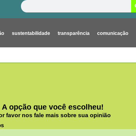
Pesquisar
ão
sustentabilidade
transparência
comunicação
A opção que você escolheu!
or favor nos fale mais sobre sua opinião
os