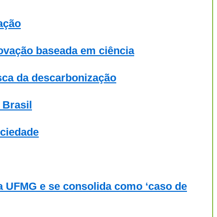
ação
novação baseada em ciência
sca da descarbonização
 Brasil
ociedade
 da UFMG e se consolida como ‘caso de