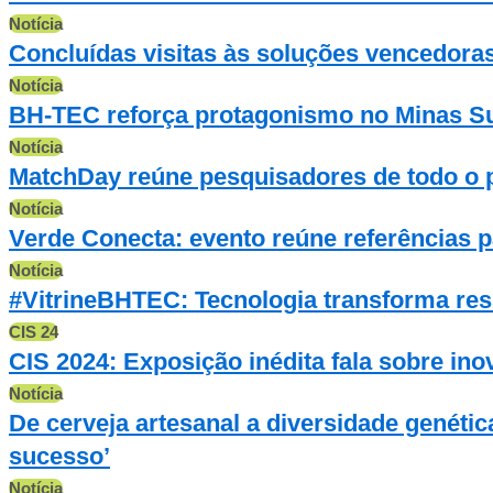
Notícia
Concluídas visitas às soluções vencedora
Notícia
BH-TEC reforça protagonismo no Minas Sum
Notícia
MatchDay reúne pesquisadores de todo o p
Notícia
Verde Conecta: evento reúne referências p
Notícia
#VitrineBHTEC: Tecnologia transforma re
CIS 24
CIS 2024: Exposição inédita fala sobre ino
Notícia
De cerveja artesanal a diversidade genéti
sucesso’
Notícia