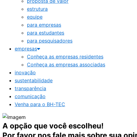
proposta de valor
estrutura
equipe
para empresas
para estudantes
para pesquisadores
empresas
Conheça as empresas residentes
Conheça as empresas associadas
inovação
sustentabilidade
transparência
comunicação
Venha para o BH-TEC
A opção que você escolheu!
Por favor nos fale mais sobre sua opi