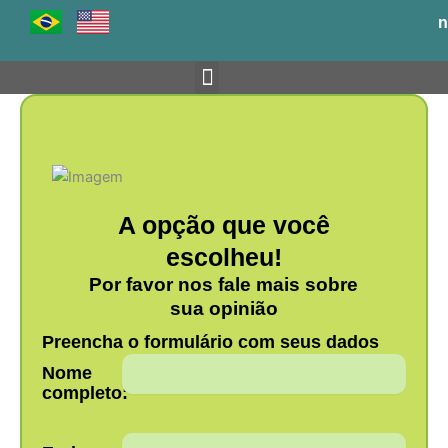
Ir
n
para
o
conteúdo
Venha para o BH-TEC
A opção que você
escolheu!
Por favor nos fale mais sobre
sua opinião
Preencha o formulário com seus dados
Nome
completo: