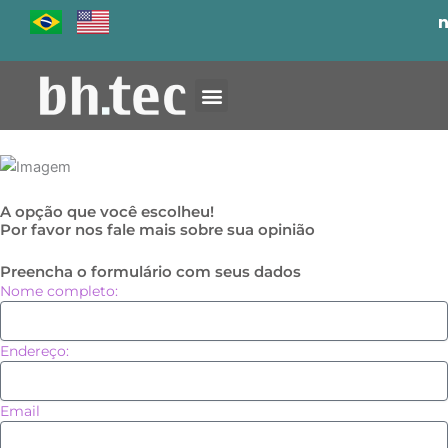
Ir
para
o
conteúdo
A opção que você escolheu!
Por favor nos fale mais sobre sua opinião
Preencha o formulário com seus dados
Nome completo:
Endereço:
Email