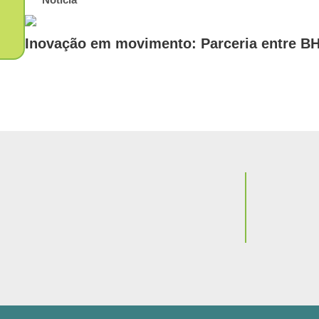
Inovação em movimento: Parceria entre BH
Notícia
Conexões
parceria