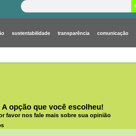
Pesquisar
ão
sustentabilidade
transparência
comunicação
A opção que você escolheu!
or favor nos fale mais sobre sua opinião
os