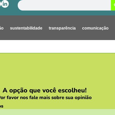
Pesquisar
ão
sustentabilidade
transparência
comunicação
A opção que você escolheu!
or favor nos fale mais sobre sua opinião
os