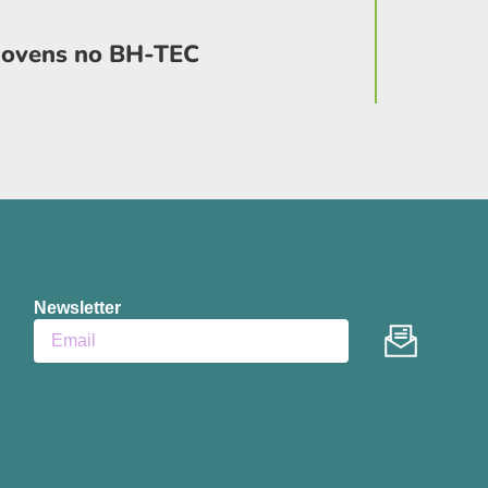
Notícia
 jovens no BH-TEC
Inovação
Minas
Newsletter
Enviar