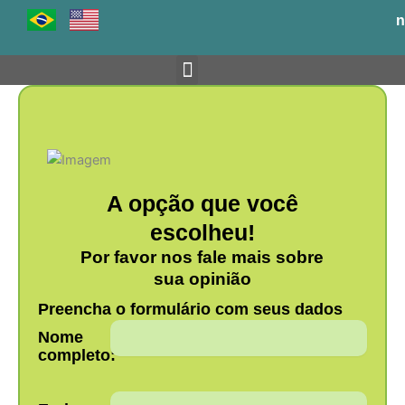
Ir
n
para
o
conteúdo
Venha para o BH-TEC
A opção que você
escolheu!
Por favor nos fale mais sobre
sua opinião
Preencha o formulário com seus dados
Nome
completo: