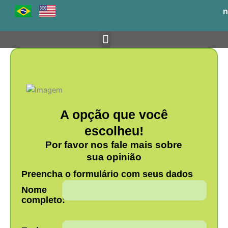
Ir
n
para
o
conteúdo
Venha para o BH-TEC
A opção que você
escolheu!
Por favor nos fale mais sobre
sua opinião
Preencha o formulário com seus dados
Nome
completo: