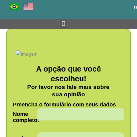
Ir
n
para
o
conteúdo
Venha para o BH-TEC
A opção que você
escolheu!
Por favor nos fale mais sobre
sua opinião
Preencha o formulário com seus dados
Nome
completo: