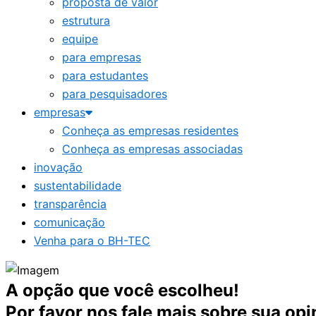
proposta de valor
estrutura
equipe
para empresas
para estudantes
para pesquisadores
empresas
Conheça as empresas residentes
Conheça as empresas associadas
inovação
sustentabilidade
transparência
comunicação
Venha para o BH-TEC
A opção que você escolheu!
Por favor nos fale mais sobre sua opi