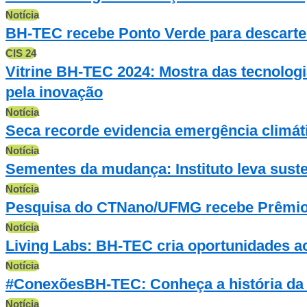
Notícia
BH-TEC recebe Ponto Verde para descarte 
CIS 24
Vitrine BH-TEC 2024: Mostra das tecnolog
pela inovação
Notícia
Seca recorde evidencia emergência climáti
Notícia
Sementes da mudança: Instituto leva sust
Notícia
Pesquisa do CTNano/UFMG recebe Prêmio I
Notícia
Living Labs: BH-TEC cria oportunidades ao
Notícia
#ConexõesBH-TEC: Conheça a história da
Notícia