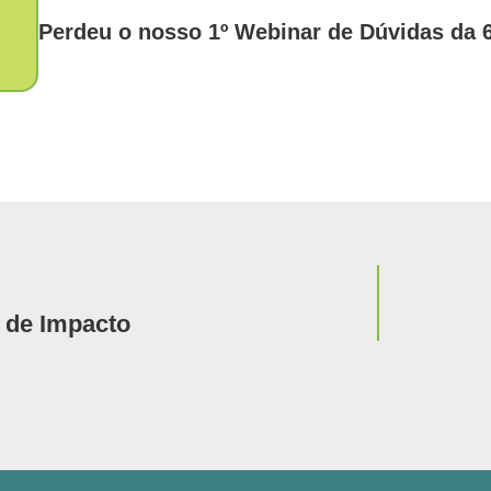
Perdeu o nosso 1º Webinar de Dúvidas da 
Notícia
 de Impacto
CEO do B