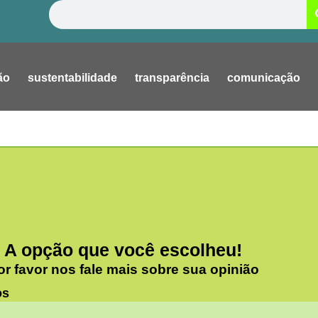
Pesquisar
ão
sustentabilidade
transparência
comunicação
A opção que você escolheu!
or favor nos fale mais sobre sua opinião
os