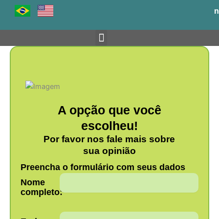
Ir
n
para
o
conteúdo
Venha para o BH-TEC
A opção que você
escolheu!
Por favor nos fale mais sobre
sua opinião
Preencha o formulário com seus dados
Nome
completo: