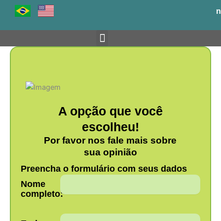
Ir
n
para
o
conteúdo
Venha para o BH-TEC
A opção que você
escolheu!
Por favor nos fale mais sobre
sua opinião
Preencha o formulário com seus dados
Nome
completo: