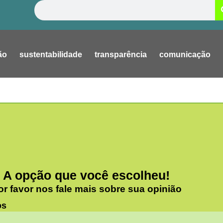
Pesquisar
ão
sustentabilidade
transparência
comunicação
A opção que você escolheu!
or favor nos fale mais sobre sua opinião
os