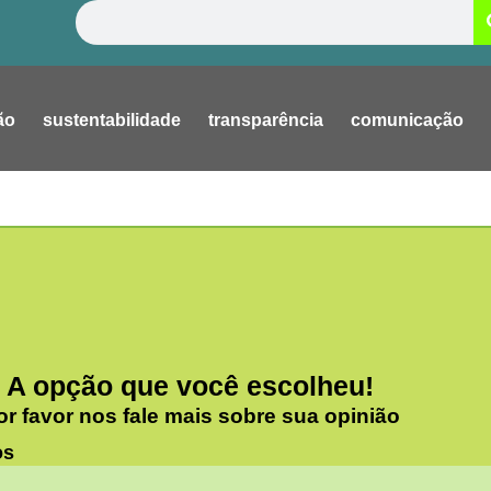
Pesquisar
ão
sustentabilidade
transparência
comunicação
A opção que você escolheu!
or favor nos fale mais sobre sua opinião
os