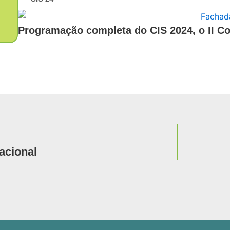
Programação completa do CIS 2024, o II C
Notícia
acional
Harpia H