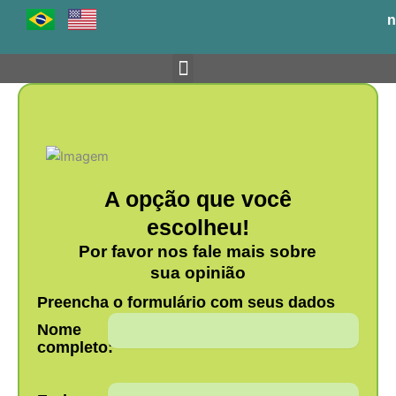
Ir
n
para
o
conteúdo
Venha para o BH-TEC
A opção que você
escolheu!
Por favor nos fale mais sobre
sua opinião
Preencha o formulário com seus dados
Nome
completo: