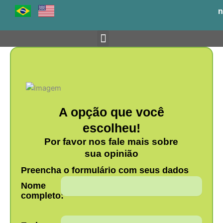
Ir
n
para
o
conteúdo
Venha para o BH-TEC
A opção que você
escolheu!
Por favor nos fale mais sobre
sua opinião
Preencha o formulário com seus dados
Nome
completo: