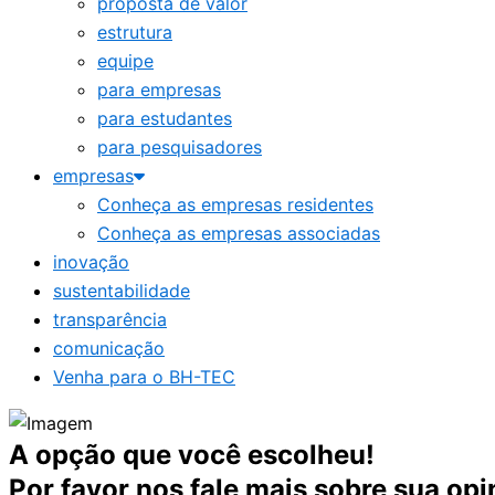
proposta de valor
estrutura
equipe
para empresas
para estudantes
para pesquisadores
empresas
Conheça as empresas residentes
Conheça as empresas associadas
inovação
sustentabilidade
transparência
comunicação
Venha para o BH-TEC
A opção que você escolheu!
Por favor nos fale mais sobre sua opi