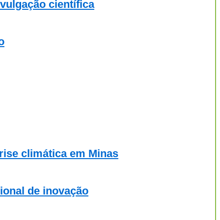
ulgação científica
o
rise climática em Minas
ional de inovação