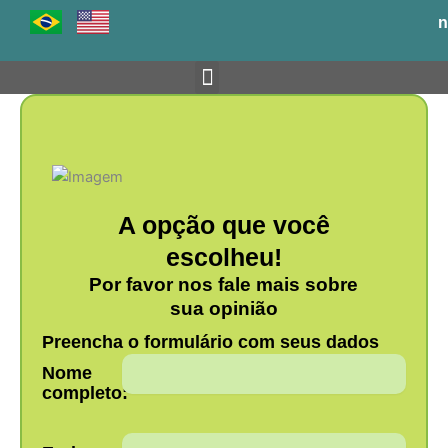
Ir
n
para
o
conteúdo
Venha para o BH-TEC
A opção que você
escolheu!
Por favor nos fale mais sobre
sua opinião
Preencha o formulário com seus dados
Nome
completo: