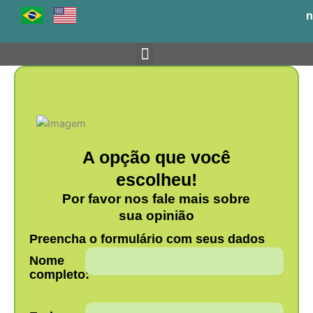
Ir
n
para
o
conteúdo
Venha para o BH-TEC
A opção que você
escolheu!
Por favor nos fale mais sobre
sua opinião
Preencha o formulário com seus dados
Nome
completo: