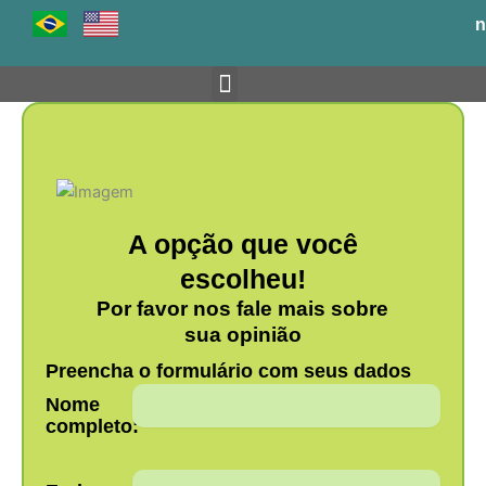
Ir
n
para
o
conteúdo
Venha para o BH-TEC
A opção que você
escolheu!
Por favor nos fale mais sobre
sua opinião
Preencha o formulário com seus dados
Nome
completo: