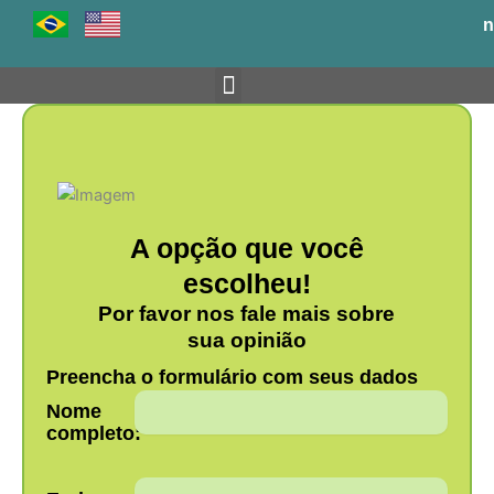
Ir
n
para
o
conteúdo
Venha para o BH-TEC
A opção que você
escolheu!
Por favor nos fale mais sobre
sua opinião
Preencha o formulário com seus dados
Nome
completo: