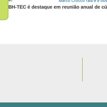
BH-TEC é destaque em reunião anual de cú
Notícia
Com olha