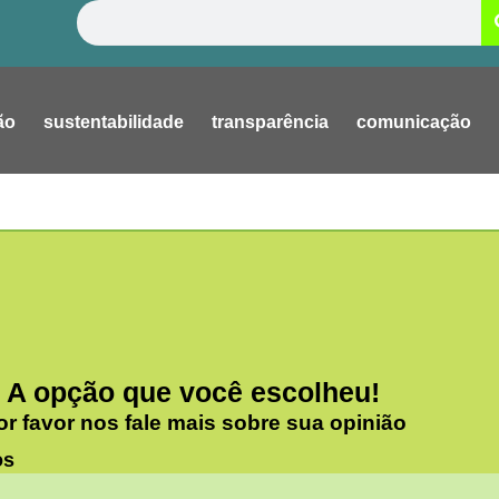
Pesquisar
ão
sustentabilidade
transparência
comunicação
A opção que você escolheu!
or favor nos fale mais sobre sua opinião
os