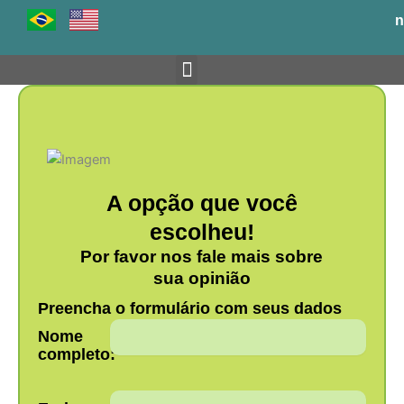
Ir
n
para
o
conteúdo
Venha para o BH-TEC
A opção que você
escolheu!
Por favor nos fale mais sobre
sua opinião
Preencha o formulário com seus dados
Nome
completo: