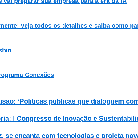
e vai preparar sua empresa para a era da IA
ente: veja todos os detalhes e saiba como par
shin
Programa Conexões
lusão: ‘Políticas públicas que dialoguem co
ia: I Congresso de Inovação e Sustentabili
z, se encanta com tecnologias e projeta no