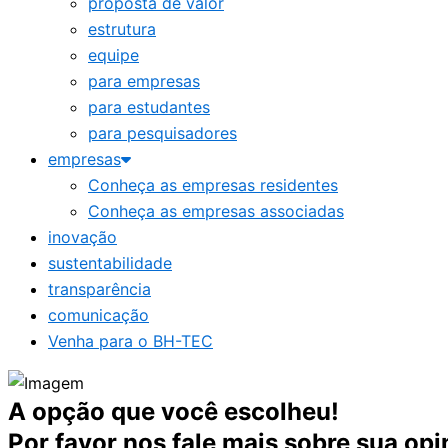
proposta de valor
estrutura
equipe
para empresas
para estudantes
para pesquisadores
empresas
Conheça as empresas residentes
Conheça as empresas associadas
inovação
sustentabilidade
transparência
comunicação
Venha para o BH-TEC
A opção que você escolheu!
Por favor nos fale mais sobre sua opi