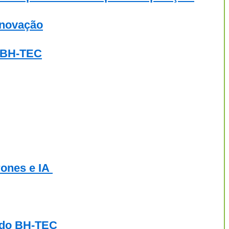
inovação
o BH-TEC
rones e IA
 do BH-TEC