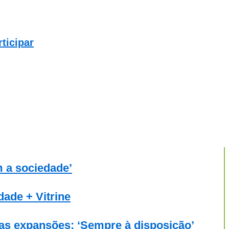
ticipar
m a sociedade’
dade + Vitrine
vas expansões: ‘Sempre à disposição’