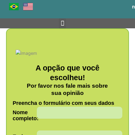
Ir
n
para
o
conteúdo
Venha para o BH-TEC
A opção que você
escolheu!
Por favor nos fale mais sobre
sua opinião
Preencha o formulário com seus dados
Nome
completo: