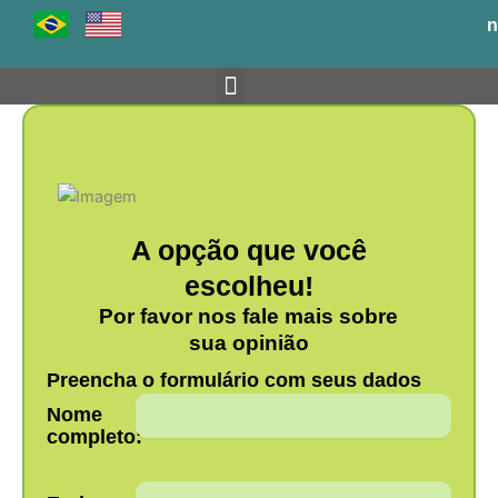
Ir
n
para
o
conteúdo
Venha para o BH-TEC
A opção que você
escolheu!
Por favor nos fale mais sobre
sua opinião
Preencha o formulário com seus dados
Nome
completo: