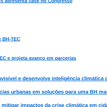
is apresenta case no Congresso
e BH-TEC
TEC e projeta avanço em parcerias
visível e desenvolve inteligência climática 
ncias urbanas em soluções para uma BH mai
mitigar impactos da crise climática em ci