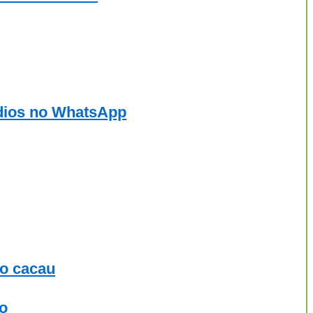
udios no WhatsApp
 o cacau
ão