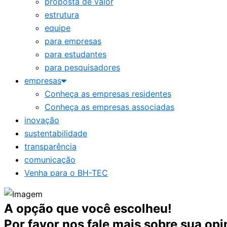
proposta de valor
estrutura
equipe
para empresas
para estudantes
para pesquisadores
empresas
Conheça as empresas residentes
Conheça as empresas associadas
inovação
sustentabilidade
transparência
comunicação
Venha para o BH-TEC
A opção que você escolheu!
Por favor nos fale mais sobre sua opi