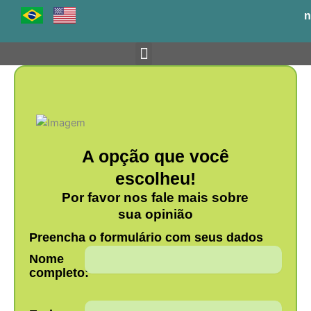
Ir
n
para
o
conteúdo
Venha para o BH-TEC
A opção que você
escolheu!
Por favor nos fale mais sobre
sua opinião
Preencha o formulário com seus dados
Nome
completo: