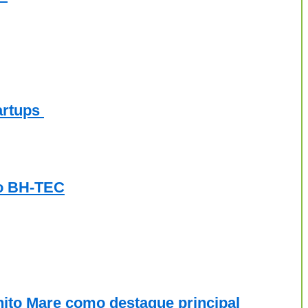
artups
do BH-TEC
nito Mare como destaque principal