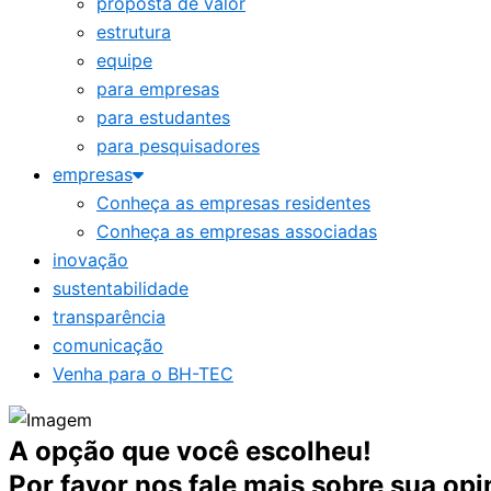
proposta de valor
estrutura
equipe
para empresas
para estudantes
para pesquisadores
empresas
Conheça as empresas residentes
Conheça as empresas associadas
inovação
sustentabilidade
transparência
comunicação
Venha para o BH-TEC
A opção que você escolheu!
Por favor nos fale mais sobre sua opi