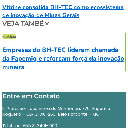
Vitrine consolida BH-TEC como ecossistema
de inovação de Minas Gerais
VEJA TAMBÉM
Notícia
N
Empresas do BH-TEC lideram chamada
da Fapemig e reforçam força da inovação
mineira
Entre em Contato
R. Professor José Vieira de Mendonça, 770 Engenho
Nogueira – CEP 31.310-260 Belo Horizonte – MG
Telefone: +55 31 3401-1000