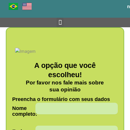
Ir
n
para
o
conteúdo
Venha para o BH-TEC
A opção que você
escolheu!
Por favor nos fale mais sobre
sua opinião
Preencha o formulário com seus dados
Nome
completo: