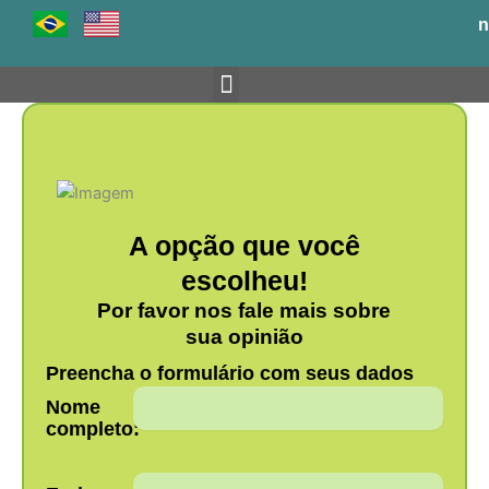
Ir
n
para
o
conteúdo
Venha para o BH-TEC
A opção que você
escolheu!
Por favor nos fale mais sobre
sua opinião
Preencha o formulário com seus dados
Nome
completo: