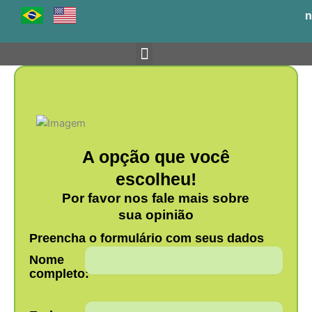
Ir
n
para
o
conteúdo
Venha para o BH-TEC
A opção que você
escolheu!
Por favor nos fale mais sobre
sua opinião
Preencha o formulário com seus dados
Nome
completo: