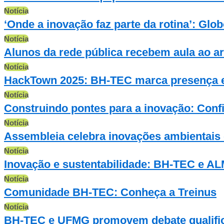
Notícia
‘Onde a inovação faz parte da rotina’: Gl
Notícia
Alunos da rede pública recebem aula ao ar
Notícia
HackTown 2025: BH-TEC marca presença em
Notícia
Construindo pontes para a inovação: Conf
Notícia
Assembleia celebra inovações ambientais c
Notícia
Inovação e sustentabilidade: BH-TEC e AL
Notícia
Comunidade BH-TEC: Conheça a Treinus
Notícia
BH-TEC e UFMG promovem debate qualific