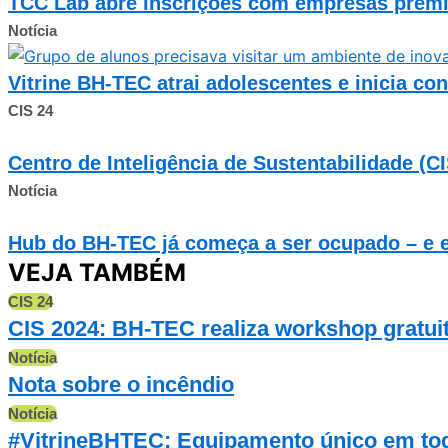
TCC Lab abre inscrições com empresas premi
Notícia
Vitrine BH-TEC atrai adolescentes e inicia co
CIS 24
Centro de Inteligência de Sustentabilidade (C
Notícia
Hub do BH-TEC já começa a ser ocupado – e e
VEJA TAMBÉM
CIS 24
CIS 2024: BH-TEC realiza workshop gratui
Notícia
Nota sobre o incêndio
Notícia
#VitrineBHTEC: Equipamento único em tod