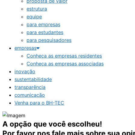
proposta de valor
estrutura
equipe
para empresas
para estudantes
para pesquisadores
empresas
Conheça as empresas residentes
Conheça as empresas associadas
inovação
sustentabilidade
transparência
comunicação
Venha para o BH-TEC
A opção que você escolheu!
Por favor nos fale mais sobre sua opi