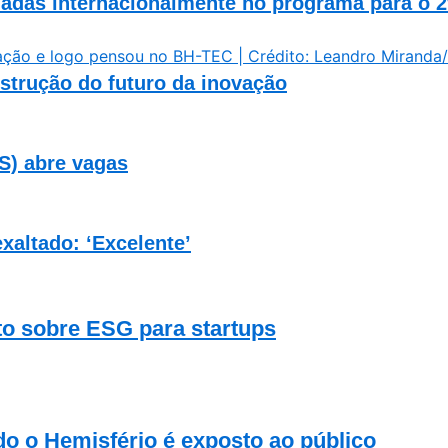
adas internacionalmente no programa para o 2
nstrução do futuro da inovação
IS) abre vagas
xaltado: ‘Excelente’
to sobre ESG para startups
o o Hemisfério é exposto ao público