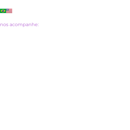
Ir
para
o
nos acompanhe:
conteúdo