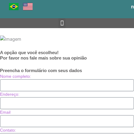
Ir
n
para
o
conteúdo
Venha para o BH-TEC
A opção que você escolheu!
Por favor nos fale mais sobre sua opinião
Preencha o formulário com seus dados
Nome completo:
Endereço:
Email
Contato: