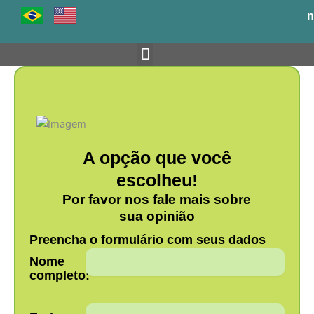
Ir
n
para
o
conteúdo
Venha para o BH-TEC
A opção que você
escolheu!
Por favor nos fale mais sobre
sua opinião
Preencha o formulário com seus dados
Nome
completo: