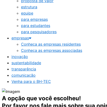
proposta de valor
estrutura
equipe
para empresas
para estudantes
para pesquisadores
empresas
Conheça as empresas residentes
Conheça as empresas associadas
inovação
sustentabilidade
transparência
comunicação
Venha para o BH-TEC
A opção que você escolheu!
Por favor nos fale mais sobre sua opi