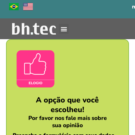
Ir
para
o
conteúdo
A opção que você
escolheu!
Por favor nos fale mais sobre
sua opinião