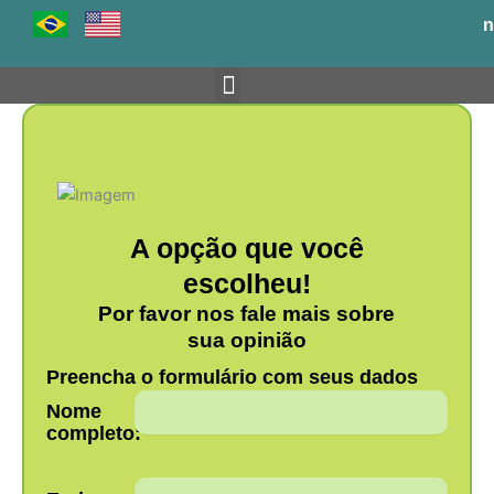
Ir
n
para
o
conteúdo
Venha para o BH-TEC
A opção que você
escolheu!
Por favor nos fale mais sobre
sua opinião
Preencha o formulário com seus dados
Nome
completo: