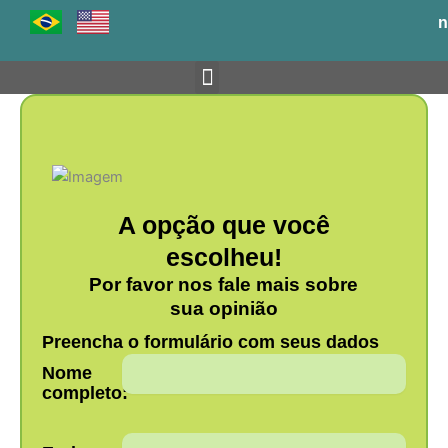
Ir
n
para
o
conteúdo
Venha para o BH-TEC
A opção que você
escolheu!
Por favor nos fale mais sobre
sua opinião
Preencha o formulário com seus dados
Nome
completo: