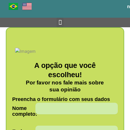
Ir
n
para
o
conteúdo
Venha para o BH-TEC
A opção que você
escolheu!
Por favor nos fale mais sobre
sua opinião
Preencha o formulário com seus dados
Nome
completo: