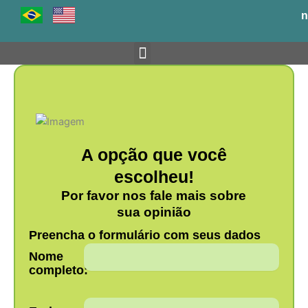
Ir
n
para
o
conteúdo
Venha para o BH-TEC
A opção que você
escolheu!
Por favor nos fale mais sobre
sua opinião
Preencha o formulário com seus dados
Nome
completo: