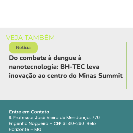
VEJA TAMBÉM
Notícia
Do combate à dengue à
nanotecnologia: BH-TEC leva
inovação ao centro do Minas Summit
v
Entre em Contato
R. Professor José Vieira de Mendonça, 770
Engenho Nogueira – CEP 31.310-260 Belo
Horizonte – MG