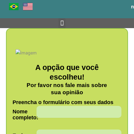
Ir
n
para
o
conteúdo
Venha para o BH-TEC
A opção que você
escolheu!
Por favor nos fale mais sobre
sua opinião
Preencha o formulário com seus dados
Nome
completo: