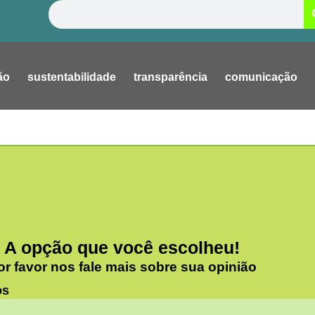
Pesquisar
ão
sustentabilidade
transparência
comunicação
A opção que você escolheu!
or favor nos fale mais sobre sua opinião
os