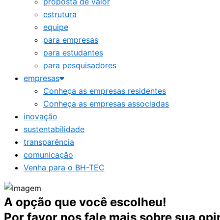
proposta de valor
estrutura
equipe
para empresas
para estudantes
para pesquisadores
empresas
Conheça as empresas residentes
Conheça as empresas associadas
inovação
sustentabilidade
transparência
comunicação
Venha para o BH-TEC
A opção que você escolheu!
Por favor nos fale mais sobre sua opi